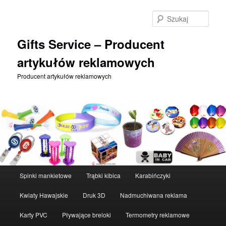
Szuka
Gifts Service – Producent
artykułów reklamowych
Producent artykułów reklamowych
Główne
Spinki mankietowe
Trąbki kibica
Karabińczyki
Przeskocz
menu
Kwiaty Hawajskie
Druk 3D
Nadmuchiwana reklama
do
Karty PVC
Pływające breloki
Termometry reklamowe
tekstu