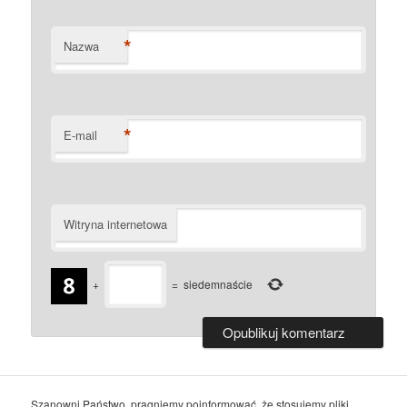
*
Nazwa
*
E-mail
Witryna internetowa
+
=
siedemnaście
Szanowni Państwo, pragniemy poinformować, że stosujemy pliki