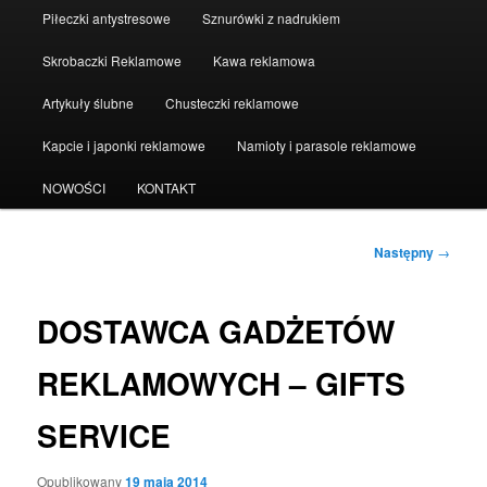
Piłeczki antystresowe
Sznurówki z nadrukiem
Skrobaczki Reklamowe
Kawa reklamowa
Artykuły ślubne
Chusteczki reklamowe
Kapcie i japonki reklamowe
Namioty i parasole reklamowe
NOWOŚCI
KONTAKT
Zobacz
Następny
→
wpisy
DOSTAWCA GADŻETÓW
REKLAMOWYCH – GIFTS
SERVICE
Opublikowany
19 maja 2014